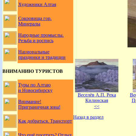
Художники Алтая
Сокровища гор.
Минералы
Народные промыслы.
Резьба и роспись
Национальные
праздники и традиции
ВНИМАНИЮ ТУРИСТОВ
Туры по Алтаю
и Новосибирску
Веселёв А.П. Река
Ве
Килинская
П
Внимание!
<<
Приграничная зона!
Назад в раздел
Как добраться. Транспорт
Что ещё посетить? Отдых