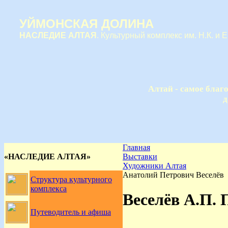
УЙМОНСКАЯ ДОЛИНА
НАСЛЕДИЕ АЛТАЯ
. Культурный комплекс им. Н.К. и 
Алтай - самое благ
д
Главная
«НАСЛЕДИЕ АЛТАЯ»
Выставки
Художники Алтая
Анатолий Петрович Веселёв
Структура культурного
комплекса
Веселёв А.П.
Путеводитель и афиша