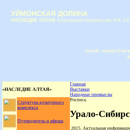
УЙМОНСКАЯ ДОЛИНА
НАСЛЕДИЕ АЛТАЯ
. Культурный комплекс им. Н.К. и 
Алтай - самое благ
д
Главная
«НАСЛЕДИЕ АЛТАЯ»
Выставки
Народные промыслы
Роспись
Структура культурного
комплекса
Урало-Сибирск
Путеводитель и афиша
2015. Актуальная информаци