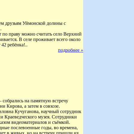
сем друзьям Уймонской долины с
.
т по праву можно считать село Верхний
ивается. В селе проживает всего около
42 ребёнка!..
подробнее »
— собрались на памятную встречу
и Кирова, а затем в совхозе.
вловна Кучуганова, научный сотрудник
и Краеведческого музея. Сотрудники
казом видеоматериалов и съёмкой.
удные послевоенные годы, во времена,
нет в живых, но на встречу пришли их