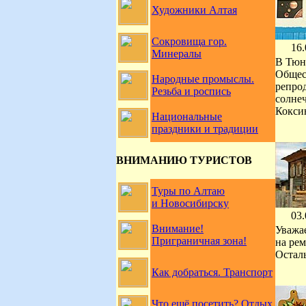
Художники Алтая
Сокровища гор.
16.
Минералы
В Тюн
Общест
Народные промыслы.
репрод
Резьба и роспись
солне
Коксин
Национальные
праздники и традиции
ВНИМАНИЮ ТУРИСТОВ
Туры по Алтаю
и Новосибирску
03.
Внимание!
Уважае
Приграничная зона!
на рем
Остал
Как добраться. Транспорт
Что ещё посетить? Отдых