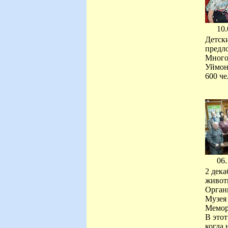
10.
Детск
предл
Много 
Уймон,
600 че
06.
2 дек
животн
Орган
Музея
Мемори
В этот
когда 