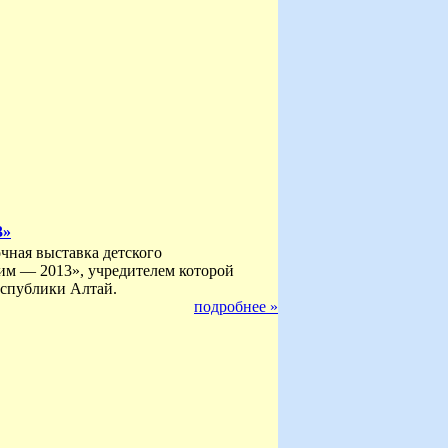
3»
очная выставка детского
им — 2013», учредителем которой
еспублики Алтай.
подробнее »