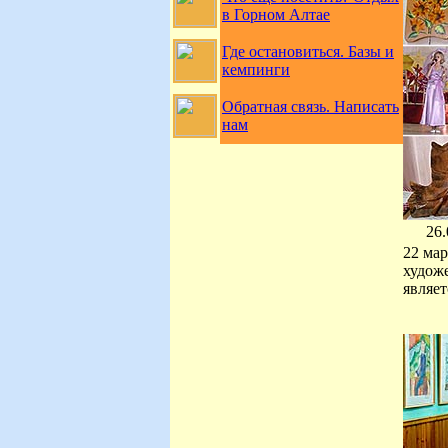
в Горном Алтае
Где остановиться. Базы и
кемпинги
Обратная связь. Написать
нам
26.
22 мар
худож
являе