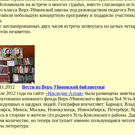
Вспоминали на встрече о многих судьбах, вместе слагающих ис
го класса Верх-Уймонской школы под руководством педагога 
товили небольшую концертную программу и подарили участника
и.
о запланированных двух часов встреча затянулась на целых чет
ели незаметно.
11.2012
Вести из Верх-Уймонской библиотеки
ле 2012 года на сайте
«Наследие Алтая»
была размещена заметка
ектовании книжного фонда Верх-Уймонского филиала №4 Усть-
нодушных и щедрых людей. География впечатляет: Барнаул, Влад
ярск, Минск, Москва, Новокузнецк, Новосибирск, Петербург, Яр
сь в стороне и жители сёл родного Усть-Коксинского района. Да
ом количестве, но теперь поступает именно пользующаяся читат
а литература.