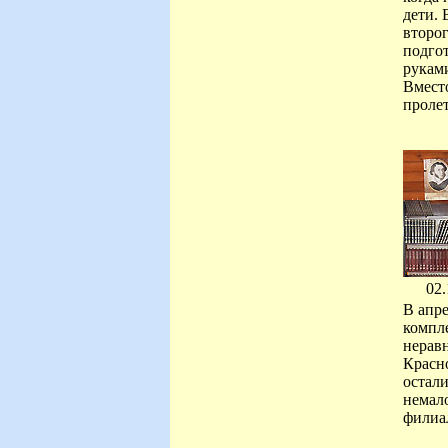
дети. 
второ
подго
рукам
Вмест
пролет
02.
В апре
компл
нерав
Красно
остали
немал
филиал