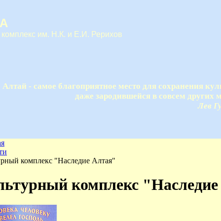
А
 комплекс им. Н.К. и Е.И. Рерихов
Алтай - самое благоприятное место для сохранения кул
даже зародившейся в совсем других м
Лев Г
ая
ти
урный комплекс "Наследие Алтая"
льтурный комплекс "Наследие