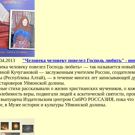
04.2013
"Человека человеку повелел Господь любить" - но
века человеку повелел Господь любить» — так называется новы
вной Кучугановой — заслуженным учителем России, создателем
ы (Республика Алтай), — в течение многих лет записывающей д
 староверов Уймонской долины.
ные стихи рассказывали о жизни христианских мучеников, о хо
олебимость веры, подвигали людей к аскетической святости, пр
 выпущена Издательским центром СибРО РОССАЗИЯ, пока что е
е, в Музее истории и культуры Уймонской долины.