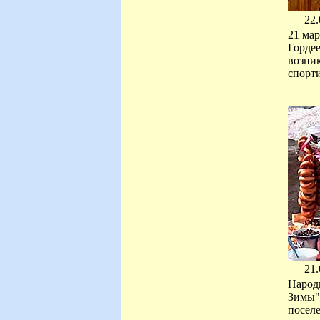
22.
21 мар
Гордее
возник
спорти
21.
Народ
Зимы",
поселе