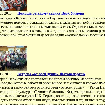
03.2013
Помощь детскому садику Верх-Уймона
ий садик «Колокольчик» в селе Верхний Уймон обращается ко в
ожением помочь в оснащении садика нужными для ребят вещами
есть на нашей планете замечательных мест. Одним из таких мес
 что располагается в Уймонской долине. Оно очень активно разв
ловек, при этом местный детский садик «Колокольчик» посещает 
12.2012
Встреча «от всей души». Фоторепортаж
абря в Верх-Уймоне состоялось не совсем обычное мероприятие 
оводы, которые работали здесь много лет: сначала в колхозе имен
изатор и вдохновитель этой встречи «от всей души» — Раиса Па
 истории и культуры Уймонской долины. Встреча прошла в здани
ального дома-музея Н.К. Рериха, конечно, тоже помогали с по
 день гостями музея были люди, которые жили и трудились в тр
наша страна жила по планам-пятилеткам. Некоторых из них уже 