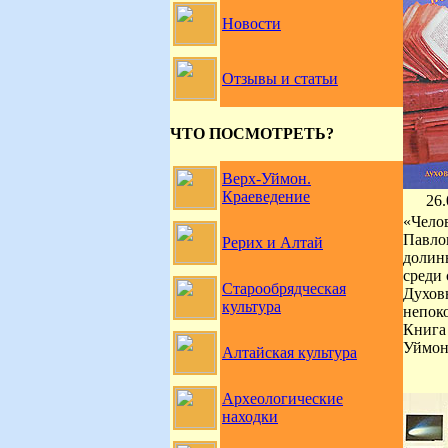
Новости
Отзывы и статьи
ЧТО ПОСМОТРЕТЬ?
Верх-Уймон.
Краеведение
26.
«Чело
Павло
Рерих и Алтай
долин
среди
Старообрядческая
Духов
культура
непок
Книга
Уймон
Алтайская культура
Археологические
находки