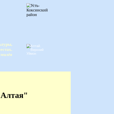
ьтуры,
естах.
умилёв
 Алтая"