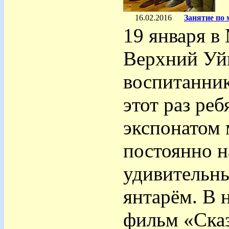
16.02.2016
Занятие по
19 января в 
Верхний Уйм
воспитанник
этот раз ре
экспонатом 
постоянно н
удивительн
янтарём. В 
фильм «Сказ