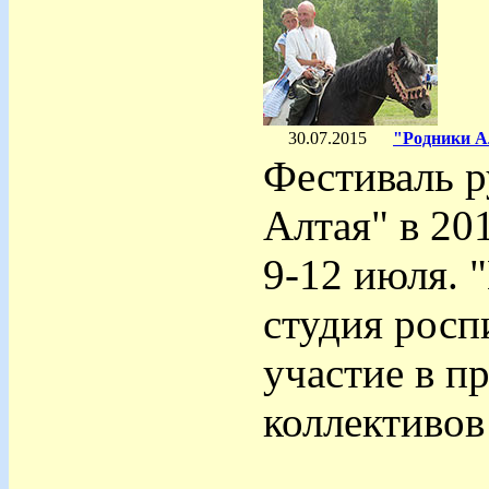
30.07.2015
"Родники А
Фестиваль р
Алтая" в 20
9-12 июля. 
студия росп
участие в п
коллективов