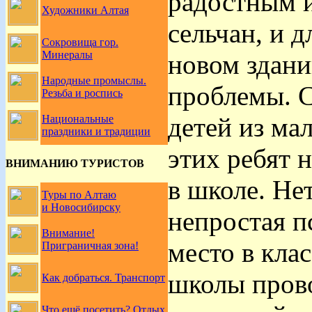
радостным 
Художники Алтая
сельчан, и д
Сокровища гор.
Минералы
новом здани
Народные промыслы.
проблемы. С
Резьба и роспись
детей из ма
Национальные
праздники и традиции
этих ребят н
ВНИМАНИЮ ТУРИСТОВ
в школе. Не
Туры по Алтаю
и Новосибирску
непростая п
Внимание!
место в кла
Приграничная зона!
школы пров
Как добраться. Транспорт
Что ещё посетить? Отдых