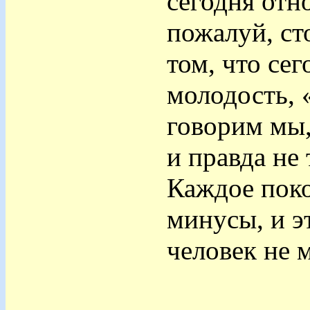
сегодня отн
пожалуй, ст
том, что сег
молодость, «
говорим мы,
и правда не 
Каждое поко
минусы, и э
человек не м