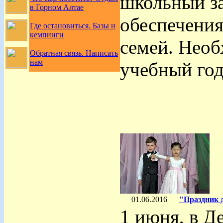
школьный за
в Горном Алтае
обеспечения
Где остановиться. Базы и
кемпинги
семей. Необ
Обратная связь. Написать
нам
учебный год
01.06.2016
"Праздник 
1 июня, в Д