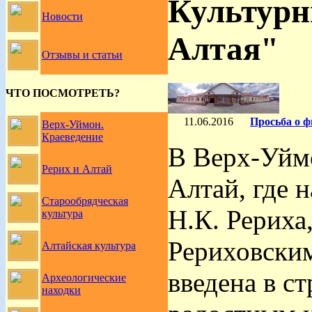
Культурн
Новости
Алтая"
Отзывы и статьи
ЧТО ПОСМОТРЕТЬ?
11.06.2016
Просьба о 
Верх-Уймон.
Краеведение
В Верх-Уйм
Рерих и Алтай
Алтай, где 
Старообрядческая
Н.К. Рериха
культура
Рериховски
Алтайская культура
введена в с
Археологические
находки