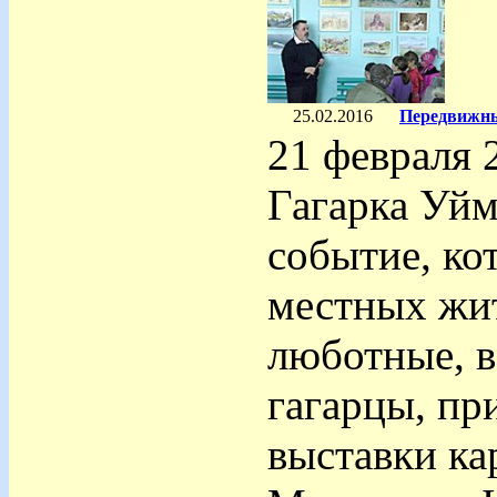
25.02.2016
Передвижны
21 февраля 
Гагарка Уйм
событие, ко
местных жит
люботные, в
гагарцы, пр
выставки ка