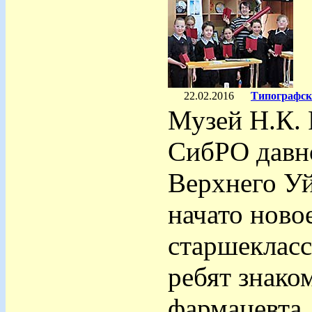
22.02.2016
Типографск
Музей Н.К. 
СибРО давн
Верхнего Уй
начато ново
старшекласс
ребят знако
фармацевта, 