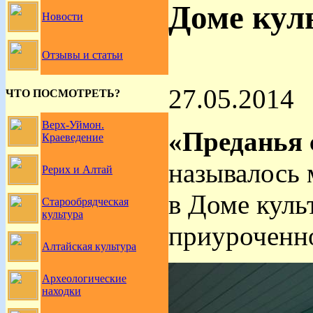
Доме кул
Новости
Отзывы и статьи
27.05.2014
ЧТО ПОСМОТРЕТЬ?
Верх-Уймон.
«Преданья 
Краеведение
называлось 
Рерих и Алтай
в Доме куль
Старообрядческая
культура
приуроченно
Алтайская культура
Археологические
находки