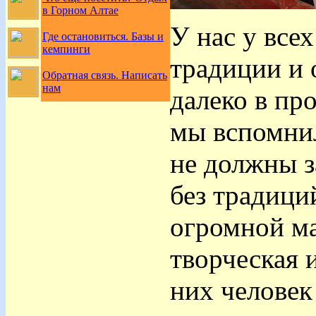
в Горном Алтае
У нас у все
Где остановиться. Базы и
кемпинги
традиции и 
Обратная связь. Написать
нам
далеко в пр
мы вспомнил
не должны з
без традици
огромной м
творческая 
них человек