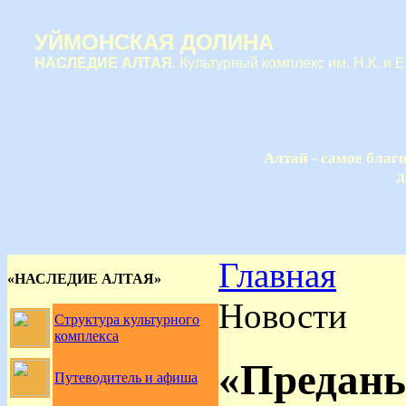
УЙМОНСКАЯ ДОЛИНА
НАСЛЕДИЕ АЛТАЯ
. Культурный комплекс им. Н.К. и 
Алтай - самое благ
д
Главная
«НАСЛЕДИЕ АЛТАЯ»
Новости
Структура культурного
комплекса
«Предань
Путеводитель и афиша