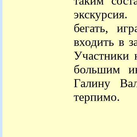
таким сост
экскурсия.
бегать, иг
входить в з
Участники 
большим ин
Галину Вал
терпимо.