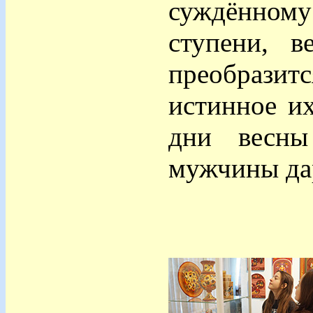
суждённом
ступени, 
преобразит
истинное их
дни весны
мужчины д