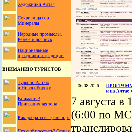
Художники Алтая
Сокровища гор.
Минералы
Народные промыслы.
Резьба и роспись
Национальные
праздники и традиции
ВНИМАНИЮ ТУРИСТОВ
Туры по Алтаю
06.08.2026
ПРОГРАММА 
и Новосибирску
и на Алта
7 августа в
Внимание!
Приграничная зона!
(6:00 по МС
Как добраться. Транспорт
транслирова
Что ещё посетить? Отдых