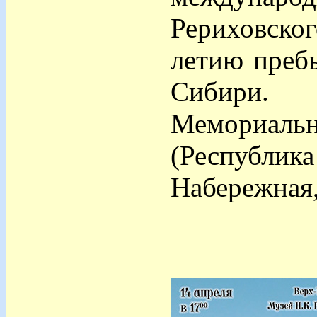
Рериховско
летию пребы
Сибири.
Мемориаль
(Республи
Набережная,