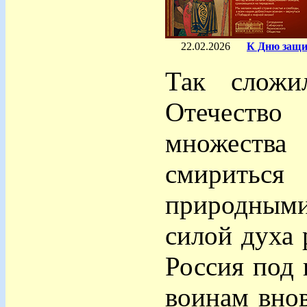
22.02.2026
К Дню защит
Так сложи
Отечеств
множества
смиритьс
природными
силой духа 
Россия под 
воинам внов