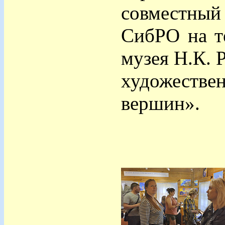
совместны
СибРО на т
музея Н.К. 
художестве
вершин».