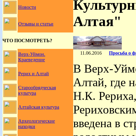
Культурн
Новости
Алтая"
Отзывы и статьи
ЧТО ПОСМОТРЕТЬ?
11.06.2016
Просьба о 
Верх-Уймон.
Краеведение
В Верх-Уйм
Рерих и Алтай
Алтай, где 
Старообрядческая
Н.К. Рериха
культура
Рериховски
Алтайская культура
введена в с
Археологические
находки