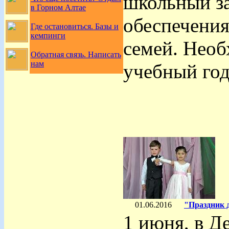
школьный за
в Горном Алтае
обеспечения
Где остановиться. Базы и
кемпинги
семей. Необ
Обратная связь. Написать
нам
учебный год
01.06.2016
"Праздник 
1 июня, в Д