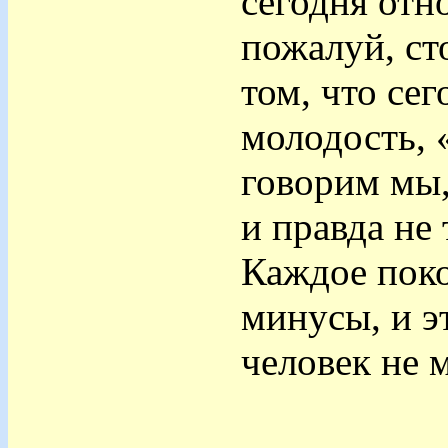
сегодня отн
пожалуй, ст
том, что сег
молодость, «
говорим мы,
и правда не 
Каждое поко
минусы, и э
человек не м