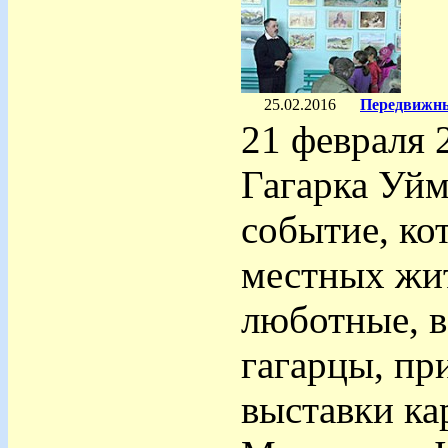
25.02.2016
Передвижны
21 февраля 
Гагарка Уйм
событие, ко
местных жит
люботные, в
гагарцы, пр
выставки ка