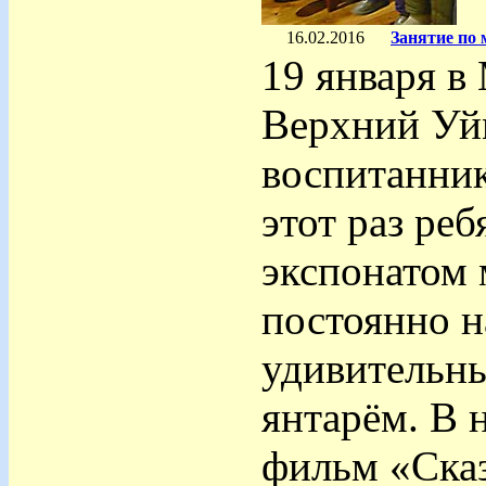
16.02.2016
Занятие по
19 января в 
Верхний Уйм
воспитанник
этот раз ре
экспонатом 
постоянно н
удивительн
янтарём. В 
фильм «Сказ