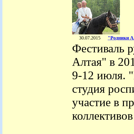
30.07.2015
"Родники А
Фестиваль р
Алтая" в 20
9-12 июля. 
студия росп
участие в п
коллективов