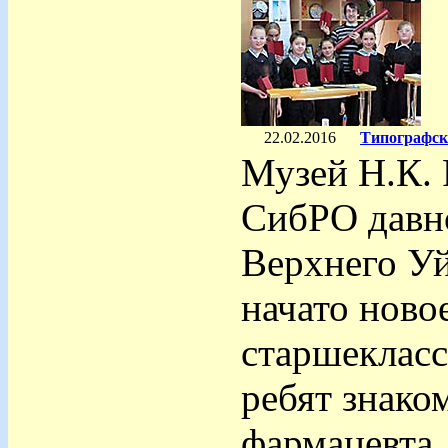
22.02.2016
Типографск
Музей Н.К. 
СибРО давн
Верхнего Уй
начато ново
старшекласс
ребят знако
фармацевта, 