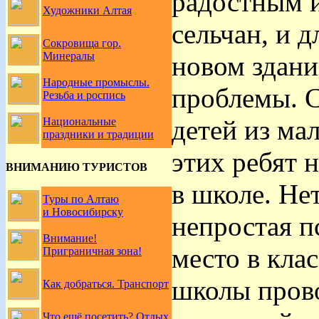
радостным 
Художники Алтая
сельчан, и д
Сокровища гор.
Минералы
новом здани
Народные промыслы.
проблемы. С
Резьба и роспись
детей из ма
Национальные
праздники и традиции
этих ребят н
ВНИМАНИЮ ТУРИСТОВ
в школе. Не
Туры по Алтаю
и Новосибирску
непростая п
Внимание!
место в кла
Приграничная зона!
школы пров
Как добраться. Транспорт
Что ещё посетить? Отдых