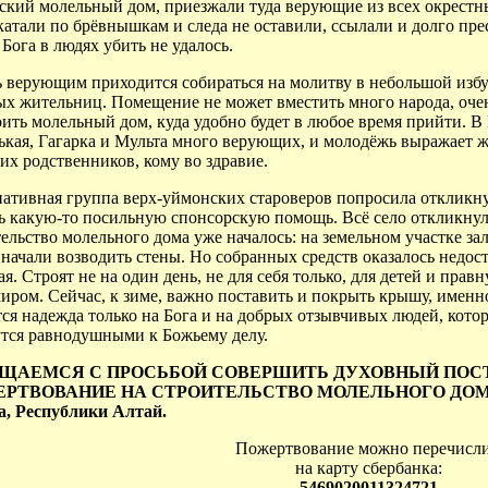
ский молельный дом, приезжали туда верующие из всех окрестн
катали по брёвнышкам и следа не оставили, ссылали и долго пр
 Бога в людях убить не удалось.
ь верующим приходится собираться на молитву в небольшой избу
ых жительниц. Помещение не может вместить много народа, оче
ить молельный дом, куда удобно будет в любое время прийти. 
ькая, Гагарка и Мульта много верующих, и молодёжь выражает ж
х родственников, кому во здравие.
ативная группа верх-уймонских староверов попросила откликнут
ь какую-то посильную спонсорскую помощь. Всё село откликнул
ельство молельного дома уже началось: на земельном участке за
 начали возводить стены. Но собранных средств оказалось недос
я. Строят не на один день, не для себя только, для детей и прав
иром. Сейчас, к зиме, важно поставить и покрыть крышу, именно
ся надежда только на Бога и на добрых отзывчивых людей, которы
утся равнодушными к Божьему делу.
ЩАЕМСЯ С ПРОСЬБОЙ СОВЕРШИТЬ ДУХОВНЫЙ ПОСТ
РТВОВАНИЕ НА СТРОИТЕЛЬСТВО МОЛЕЛЬНОГО ДОМА в с.
а, Республики Алтай.
Пожертвование можно перечисл
на карту сбербанка:
5469020011324721
,