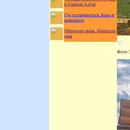
в Горном Алтае
Где остановиться. Базы и
кемпинги
Обратная связь. Написать
нам
Фото 