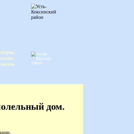
ьтуры,
естах.
умилёв
молельный дом.
мыши,