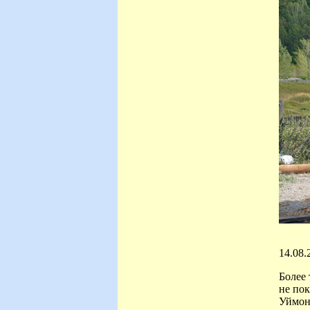
14.08.
Более 
не пок
Уймоне