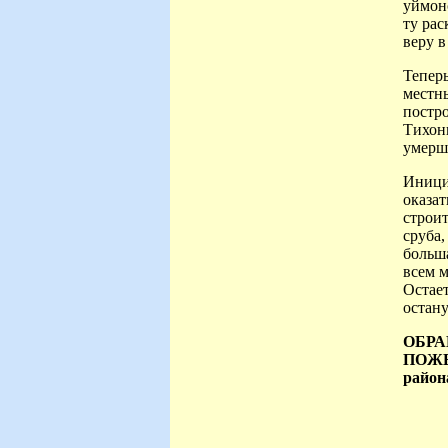
уймон
ту рас
веру в
Тепер
местн
постро
Тихон
умерши
Иници
оказат
строит
сруба,
больша
всем м
Остает
остан
ОБРА
ПОЖЕ
район