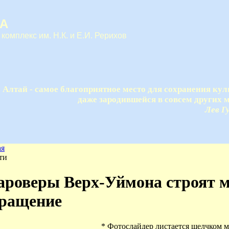
А
 комплекс им. Н.К. и Е.И. Рерихов
Алтай - самое благоприятное место для сохранения кул
даже зародившейся в совсем других м
Лев Г
ая
ти
ароверы Верх-Уймона строят 
ращение
* Фотослайдер листается щелчком 