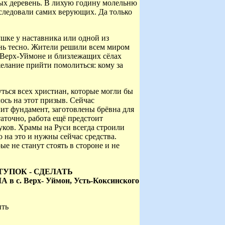
ых деревень. В лихую годину молельню
еследовали самих верующих. Да только
шке у наставника или одной из
нь тесно. Жители решили всем миром
В Верх-Уймоне и близлежащих сёлах
елание прийти помолиться: кому за
ься всех христиан, которые могли бы
ось на этот призыв. Сейчас
лит фундамент, заготовлены брёвна для
таточно, работа ещё предстоит
нуков. Храмы на Руси всегда строили
 на это и нужны сейчас средства.
е не станут стоять в стороне и не
УПОК - СДЕЛАТЬ
 Верх- Уймон, Усть-Коксинского
ить