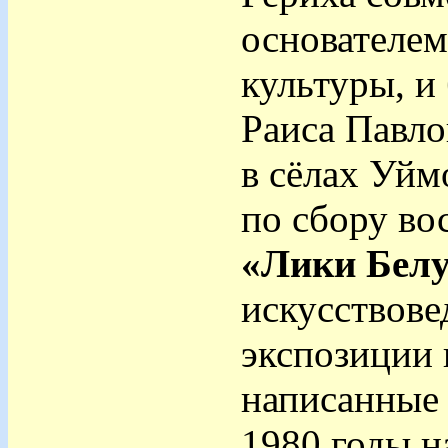
основателем
культуры, и
Раиса Павло
в сёлах Уй
по сбору в
«Лики Бел
искусствове
экспозиции 
написанные 
1980 годы н