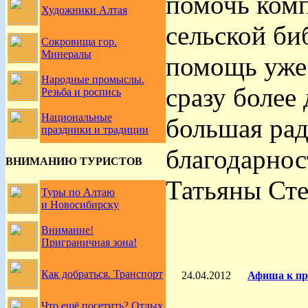
помочь ком
Художники Алтая
сельской би
Сокровища гор.
Минералы
помощь уже 
Народные промыслы.
сразу более 
Резьба и роспись
Национальные
большая рад
праздники и традиции
благодарнос
ВНИМАНИЮ ТУРИСТОВ
Татьяны Ст
Туры по Алтаю
и Новосибирску
Внимание!
Приграничная зона!
Как добраться. Транспорт
24.04.2012
Афиша к пр
Что ещё посетить? Отдых