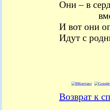
Они – в сер
вместе 
И вот они оп
Идут с род
Возврат к с