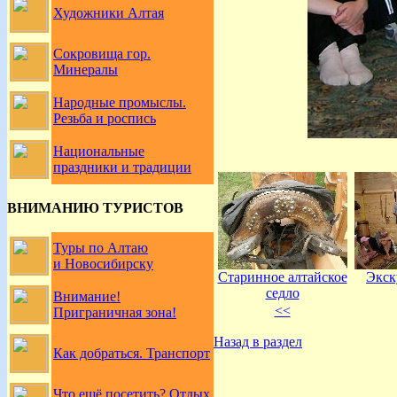
Художники Алтая
Сокровища гор.
Минералы
Народные промыслы.
Резьба и роспись
Национальные
праздники и традиции
ВНИМАНИЮ ТУРИСТОВ
Туры по Алтаю
и Новосибирску
Старинное алтайское
Экск
седло
Внимание!
<<
Приграничная зона!
Назад в раздел
Как добраться. Транспорт
Что ещё посетить? Отдых