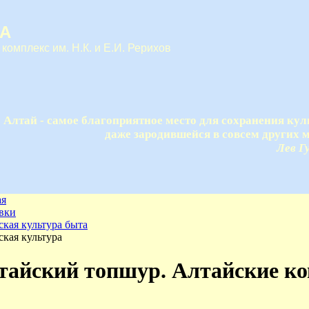
А
 комплекс им. Н.К. и Е.И. Рерихов
Алтай - самое благоприятное место для сохранения кул
даже зародившейся в совсем других м
Лев Г
ая
вки
кая культура быта
кая культура
тайский топшур. Алтайские к