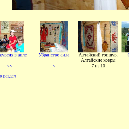
курсия в аиле
Убранство аила
Алтайский топшур.
Алтайские ковры
<<
<
7 из 10
в раздел