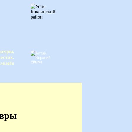
ьтуры,
естах.
умилёв
овры