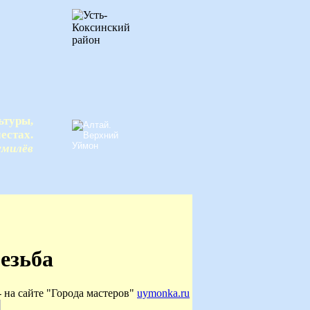
ьтуры,
естах.
умилёв
езьба
 на сайте "Города мастеров"
uymonka.ru