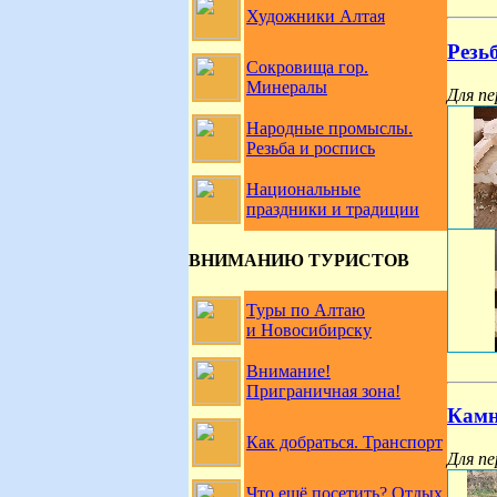
Художники Алтая
Резь
Сокровища гор.
Минералы
Для пе
Народные промыслы.
Резьба и роспись
Национальные
праздники и традиции
ВНИМАНИЮ ТУРИСТОВ
Туры по Алтаю
и Новосибирску
Внимание!
Приграничная зона!
Камн
Как добраться. Транспорт
Для пе
Что ещё посетить? Отдых