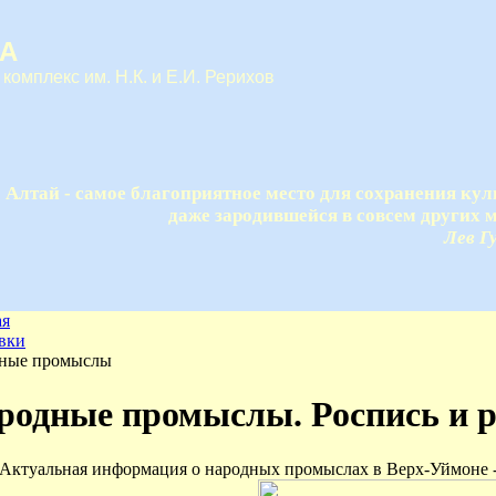
А
 комплекс им. Н.К. и Е.И. Рерихов
Алтай - самое благоприятное место для сохранения кул
даже зародившейся в совсем других м
Лев Г
ая
вки
ные промыслы
родные промыслы. Роспись и р
 Актуальная информация о народных промыслах в Верх-Уймоне -