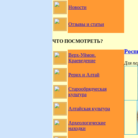
Новости
Отзывы и статьи
ЧТО ПОСМОТРЕТЬ?
Росп
Верх-Уймон.
Краеведение
Для пе
Рерих и Алтай
Старообрядческая
культура
Алтайская культура
Археологические
находки