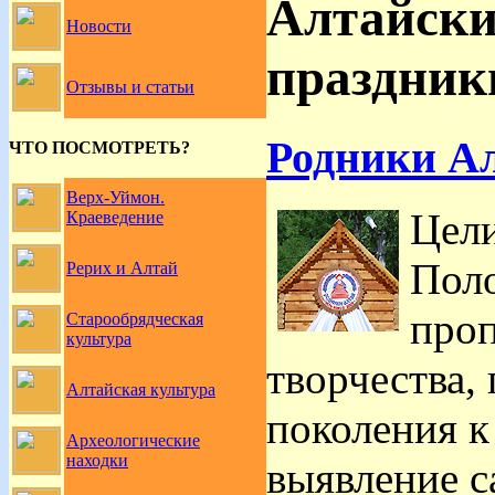
Алтайски
Новости
праздник
Отзывы и статьи
Родники А
ЧТО ПОСМОТРЕТЬ?
Верх-Уймон.
Цели
Краеведение
Поло
Рерих и Алтай
проп
Старообрядческая
культура
творчества,
Алтайская культура
поколения к
Археологические
находки
выявление с