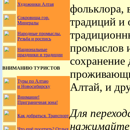
Художники Алтая
фольклора,
Сокровища гор.
традиций и 
Минералы
традиционн
Народные промыслы.
Резьба и роспись
промыслов и
Национальные
праздники и традиции
сохранение 
ВНИМАНИЮ ТУРИСТОВ
проживающи
Туры по Алтаю
Алтай, и др
и Новосибирску
Внимание!
Приграничная зона!
Для переход
Как добраться. Транспорт
нажимайте н
Что ещё посетить? Отдых