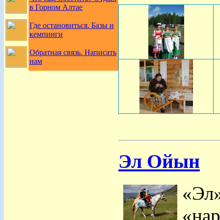
в Горном Алтае
Где остановиться. Базы и
кемпинги
Обратная связь. Написать
нам
Эл Ойын
«Эл»
«нар