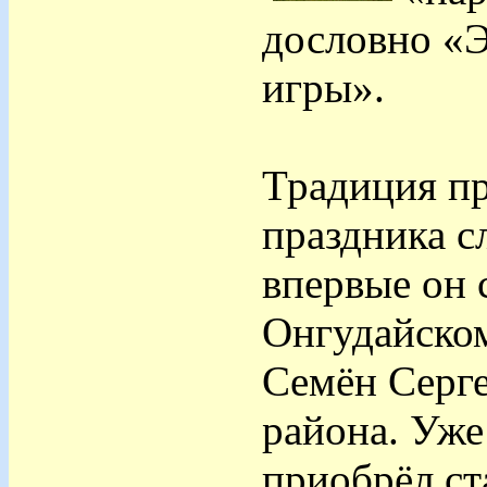
дословно «
игры».
Традиция пр
праздника с
впервые он с
Онгудайском
Семён Серге
района. Уже
приобрёл ст