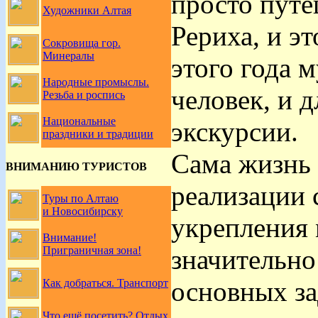
просто путе
Художники Алтая
Рериха, и эт
Сокровища гор.
Минералы
этого года 
Народные промыслы.
человек, и 
Резьба и роспись
Национальные
экскурсии.
праздники и традиции
Сама жизнь 
ВНИМАНИЮ ТУРИСТОВ
реализации 
Туры по Алтаю
и Новосибирску
укрепления 
Внимание!
значительно
Приграничная зона!
основных за
Как добраться. Транспорт
Что ещё посетить? Отдых