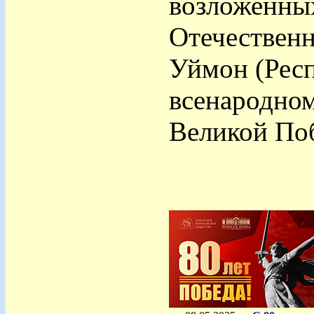
возложенных
Отечественн
Уймон (Респ
всенародно
Великой По