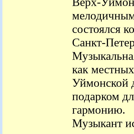
Верх-Уймон
мелодичными
состоялся к
Санкт-Петер
Музыкальная
как местных
Уймонской д
подарком дл
гармонию.
Музыкант и