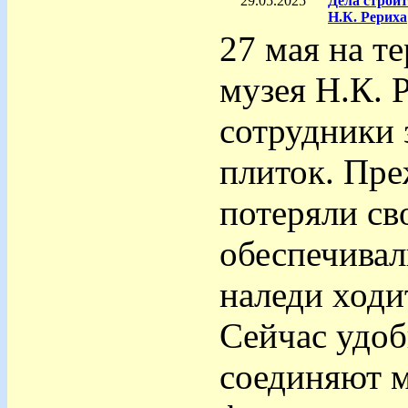
29.05.2025
Дела строи
Н.К. Рериха
27 мая на т
музея Н.К. 
сотрудники 
плиток. Пре
потеряли сво
обеспечивал
наледи ходи
Сейчас удо
соединяют м