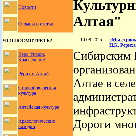
Культурн
Новости
Алтая"
Отзывы и статьи
10.08.2025
«Мы строим 
ЧТО ПОСМОТРЕТЬ?
Н.К. Рериха
Сибирским 
Верх-Уймон.
Краеведение
организован
Рерих и Алтай
Алтае в сел
Старообрядческая
администрат
культура
инфраструкт
Алтайская культура
Дороги мно
Археологические
находки