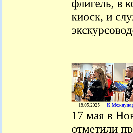
флигель, в 
киоск, и сл
экскурсовод
18.05.2025
К Междунар
17 мая в Но
отметили п