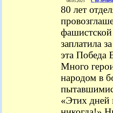
08.05.2025
С 80-летие
80 лет отде
провозглаш
фашистской
заплатила за
эта Победа 
Много герои
народом в б
пытавшимис
«Этих дней 
никогда!» Н