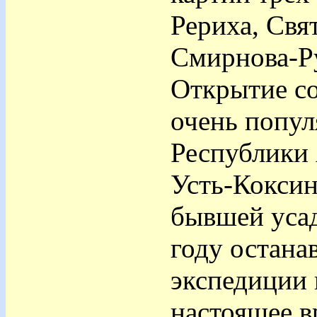
Рериха, Свя
Смирнова-Р
Открытие с
очень попул
Республики
Усть-Коксин
бывшей усад
году остана
экспедиции 
настоящее в