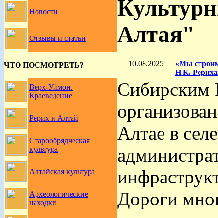
Культурн
Новости
Алтая"
Отзывы и статьи
10.08.2025
«Мы строим 
ЧТО ПОСМОТРЕТЬ?
Н.К. Рериха
Сибирским 
Верх-Уймон.
Краеведение
организован
Рерих и Алтай
Алтае в сел
Старообрядческая
администрат
культура
инфраструкт
Алтайская культура
Дороги мно
Археологические
находки