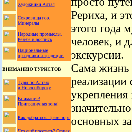
просто путе
Художники Алтая
Рериха, и эт
Сокровища гор.
Минералы
этого года 
Народные промыслы.
человек, и 
Резьба и роспись
Национальные
экскурсии.
праздники и традиции
Сама жизнь 
ВНИМАНИЮ ТУРИСТОВ
реализации 
Туры по Алтаю
и Новосибирску
укрепления 
Внимание!
значительно
Приграничная зона!
основных за
Как добраться. Транспорт
Что ещё посетить? Отдых