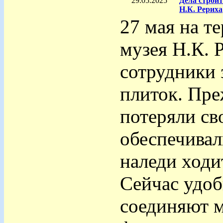
29.05.2025
Дела строи
Н.К. Рериха
27 мая на т
музея Н.К. 
сотрудники 
плиток. Пре
потеряли сво
обеспечивал
наледи ходи
Сейчас удо
соединяют м