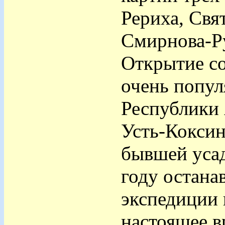
Рериха, Свя
Смирнова-Р
Открытие с
очень попул
Республики
Усть-Коксин
бывшей усад
году остана
экспедиции 
настоящее в