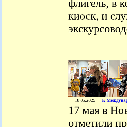
флигель, в 
киоск, и сл
экскурсовод
18.05.2025
К Междунар
17 мая в Но
отметили п